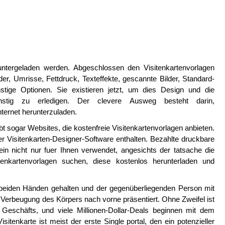
untergeladen werden. Abgeschlossen den Visitenkartenvorlagen
lder, Umrisse, Fettdruck, Texteffekte, gescannte Bilder, Standard-
stige Optionen. Sie existieren jetzt, um dies Design und die
nstig zu erledigen. Der clevere Ausweg besteht darin,
ternet herunterzuladen.
bt sogar Websites, die kostenfreie Visitenkartenvorlagen anbieten.
er Visitenkarten-Designer-Software enthalten. Bezahlte druckbare
ein nicht nur fuer Ihnen verwendet, angesichts der tatsache die
tenkartenvorlagen suchen, diese kostenlos herunterladen und
 beiden Händen gehalten und der gegenüberliegenden Person mit
tiv Verbeugung des Körpers nach vorne präsentiert. Ohne Zweifel ist
s Geschäfts, und viele Millionen-Dollar-Deals beginnen mit dem
sitenkarte ist meist der erste Single portal, den ein potenzieller