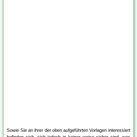
Sowie Sie an ihrer der oben aufgeführten Vorlagen interessiert
befinden sich, sich jedoch in keiner weise sicher sind, was