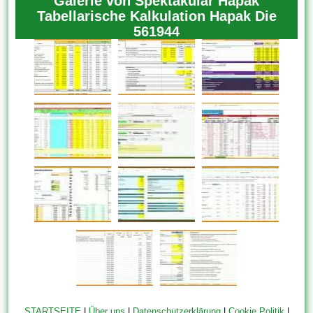
Galerie von Spektakulär Hapak
Tabellarische Kalkulation Hapak Die
561944
STARTSEITE
|
Über uns
|
Datenschutzerklärung
|
Cookie Politik
|