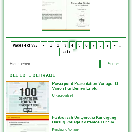
Pages 4 of 553
:
«
1
2
3
4
5
6
7
8
9
»
...
Last »
Suche
BELIEBTE BEITRÄGE
Powerpoint Präsentation Vorlage: 11
Vision Für Deinen Erfolg
Uncategorized
Fantastisch Unitymedia Kündigung
Umzug Vorlage Kostenlos Für Sie
Kündigung Vorlagen